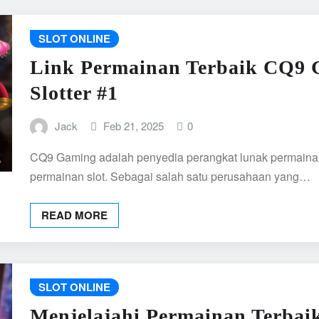
SLOT ONLINE
Link Permainan Terbaik CQ9
Slotter #1
Jack
Feb 21, 2025
0
CQ9 Gaming adalah penyedia perangkat lunak permaina
permainan slot. Sebagai salah satu perusahaan yang…
READ MORE
SLOT ONLINE
Menjelajahi Permainan Terbaik