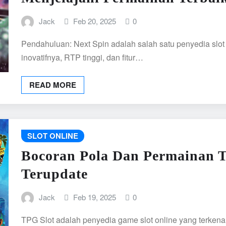
Jack
Feb 20, 2025
0
Pendahuluan: Next Spin adalah salah satu penyedia slo
inovatifnya, RTP tinggi, dan fitur…
READ MORE
SLOT ONLINE
Bocoran Pola Dan Permainan 
Terupdate
Jack
Feb 19, 2025
0
TPG Slot adalah penyedia game slot online yang terkena