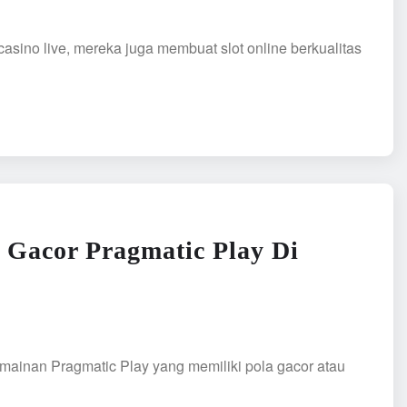
sino live, mereka juga membuat slot online berkualitas
 Gacor Pragmatic Play Di
mainan Pragmatic Play yang memiliki pola gacor atau